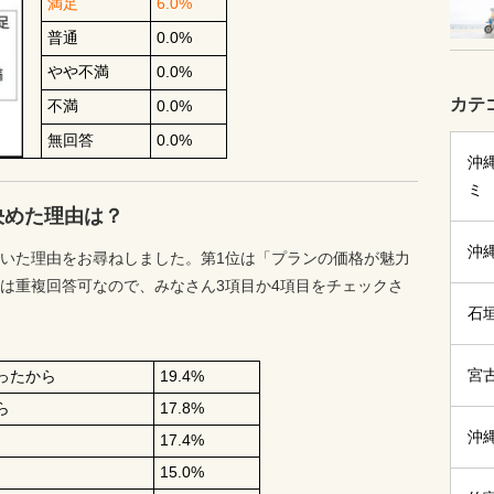
満足
6.0%
普通
0.0%
やや不満
0.0%
カテ
不満
0.0%
無回答
0.0%
沖
ミ
決めた理由は？
沖
いた理由をお尋ねしました。第1位は「プランの価格が魅力
は重複回答可なので、みなさん3項目か4項目をチェックさ
石
宮
ったから
19.4%
ら
17.8%
沖
17.4%
15.0%