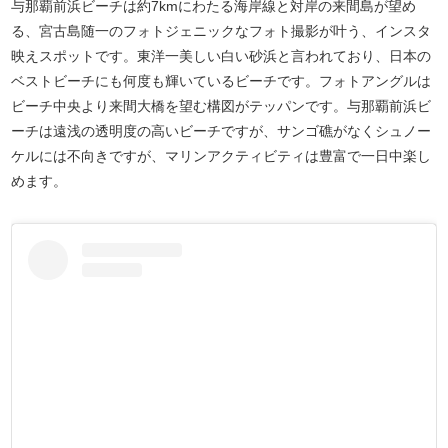
与那覇前浜ビーチは約7kmにわたる海岸線と対岸の来間島が望め
る、宮古島随一のフォトジェニックなフォト撮影が叶う、インスタ
映えスポットです。東洋一美しい白い砂浜と言われており、日本の
ベストビーチにも何度も輝いているビーチです。フォトアングルは
ビーチ中央より来間大橋を望む構図がテッパンです。与那覇前浜ビ
ーチは遠浅の透明度の高いビーチですが、サンゴ礁がなくシュノー
ケルには不向きですが、マリンアクティビティは豊富で一日中楽し
めます。