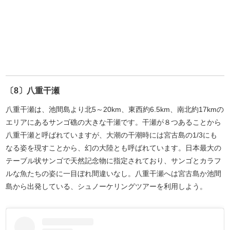
〔8〕八重干瀬
八重干瀬は、池間島より北5～20km、東西約6.5km、南北約17kmの
エリアにあるサンゴ礁の大きな干瀬です。干瀬が８つあることから
八重干瀬と呼ばれていますが、大潮の干潮時には宮古島の1/3にも
なる姿を現すことから、幻の大陸とも呼ばれています。日本最大の
テーブル状サンゴで天然記念物に指定されており、サンゴとカラフ
ルな魚たちの姿に一目ぼれ間違いなし。八重干瀬へは宮古島か池間
島から出発している、シュノーケリングツアーを利用しよう。