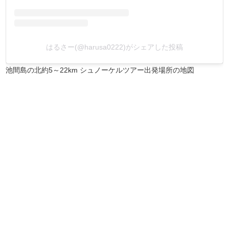
はるさー(@harusa0222)がシェアした投稿
池間島の北約5～22km シュノーケルツアー出発場所の地図