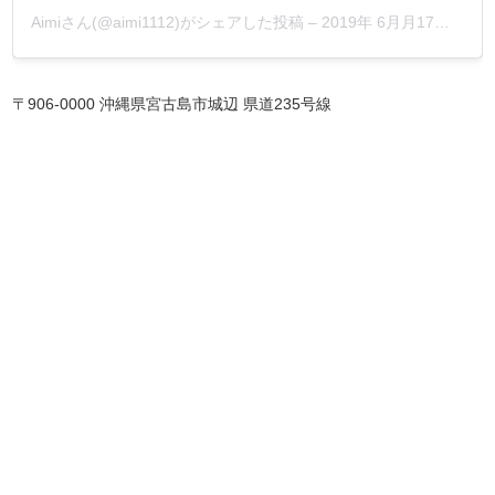
Aimiさん(@aimi1112)がシェアした投稿
–
2019年 6月月17日午前2時33分PDT
〒906-0000 沖縄県宮古島市城辺 県道235号線