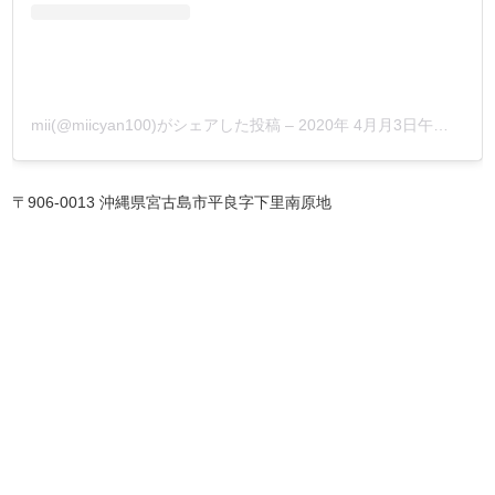
mii(@miicyan100)がシェアした投稿
–
2020年 4月月3日午前4時10分PDT
〒906-0013 沖縄県宮古島市平良字下里南原地