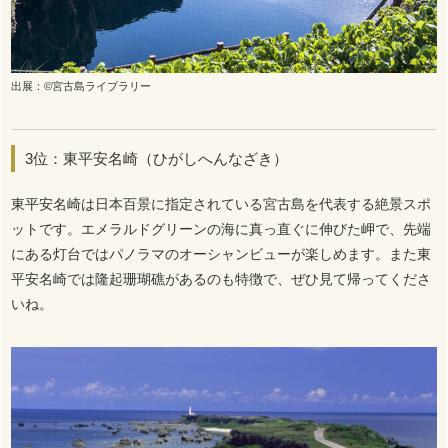
出展：©宮古島ライブラリー
3位：東平安名崎（ひがしへんなざき）
東平安名崎は日本百景に指定されている宮古島を代表する絶景スポ
ットです。エメラルドグリーンの海に真っ直ぐに伸びた岬で、先端
にある灯台ではパノラマのオーシャンビューが楽しめます。また東
平安名崎では隆起珊瑚礁があるのも特徴で、ぜひ見て帰ってくださ
いね。