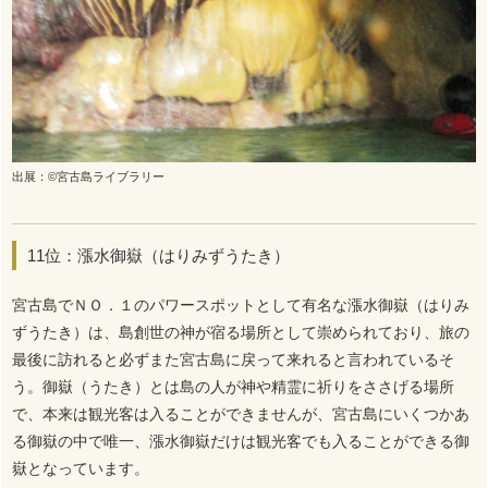
出展：©宮古島ライブラリー
11位：漲水御嶽（はりみずうたき）
宮古島でＮＯ．１のパワースポットとして有名な漲水御嶽（はりみ
ずうたき）は、島創世の神が宿る場所として崇められており、旅の
最後に訪れると必ずまた宮古島に戻って来れると言われているそ
う。御嶽（うたき）とは島の人が神や精霊に祈りをささげる場所
で、本来は観光客は入ることができませんが、宮古島にいくつかあ
る御嶽の中で唯一、漲水御嶽だけは観光客でも入ることができる御
嶽となっています。