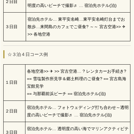
２日目
明度の高いビーチで撮影♬ … 宿泊先ホテル(泊)
宿泊先ホテル… 東平安名崎…東平安名崎灯台までお
３日目
散歩…来間島のカフェでご昼食? ～～ 宮古空港>> ✈
>> 各地空港
☆３泊４日コース例
各地空港>> ✈ >> 宮古空港… ? レンタカーお手続き?
== 雪塩製作所見学＆郷土料理のご昼食? == 宮古島海
１日目
宝館見学
== 与那覇前浜ビーチ == 宿泊先ホテル(泊)
宿泊先ホテル… フォトウェディング打ち合わせ～透明
２日目
度の高いビーチで撮影♬ … 宿泊先ホテル(泊)
宿泊先ホテル… 透明度の高い海でマリンアクティビテ
３日目