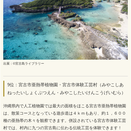
出展：©宮古島ライブラリー
9位：宮古市亜熱帯植物園・宮古市体験工芸村（みやこしあ
ねったいしょくぶつえん・みやこしたいけんこうげいむら）
沖縄県内で人工植物園では最大の面積をほこる宮古市亜熱帯植物園
は、散策コースとなっている遊歩道は４ｋｍもあり、約１，６００
種の亜熱帯の木々を観察できます。併設されている宮古市体験工芸
村では、村内に九つの宮古島に伝わる伝統工芸を体験できます！