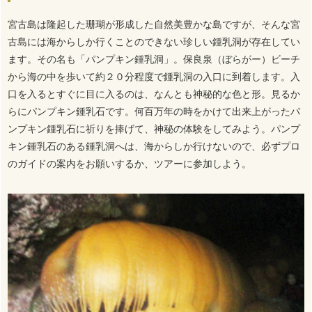
宮古島は隆起した珊瑚が形成した自然美豊かな島ですが、そんな宮
古島には海からしか行くことのできない珍しい鍾乳洞が存在してい
ます。その名も「パンプキン鍾乳洞」。保良泉（ぼらがー）ビーチ
から海の中を歩いて約２０分程度で鍾乳洞の入口に到着します。入
口を入るとすぐに目に入るのは、なんとも神秘的な色と形。見るか
らにパンプキン鍾乳石です。何百万年の時をかけて出来上がったパ
ンプキン鍾乳石に祈りを捧げて、神秘の体験をしてみよう。パンプ
キン鍾乳石のある鍾乳洞へは、海からしか行けないので、必ずプロ
のガイドの案内をお願いするか、ツアーに参加しよう。