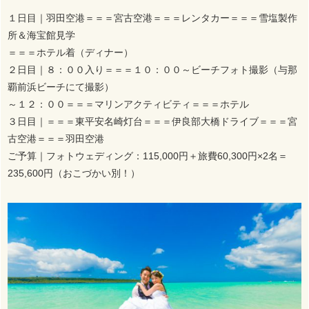
１日目｜羽田空港＝＝＝宮古空港＝＝＝レンタカー＝＝＝雪塩製作
所＆海宝館見学
＝＝＝ホテル着（ディナー）
２日目｜８：００入り＝＝＝１０：００～ビーチフォト撮影（与那
覇前浜ビーチにて撮影）
～１２：００＝＝＝マリンアクティビティ＝＝＝ホテル
３日目｜＝＝＝東平安名崎灯台＝＝＝伊良部大橋ドライブ＝＝＝宮
古空港＝＝＝羽田空港
ご予算｜フォトウェディング：115,000円＋旅費60,300円×2名＝
235,600円（おこづかい別！）