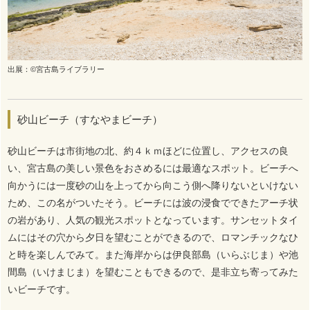
出展：©宮古島ライブラリー
砂山ビーチ（すなやまビーチ）
砂山ビーチは市街地の北、約４ｋｍほどに位置し、アクセスの良
い、宮古島の美しい景色をおさめるには最適なスポット。ビーチへ
向かうには一度砂の山を上ってから向こう側へ降りないといけない
ため、この名がついたそう。ビーチには波の浸食でできたアーチ状
の岩があり、人気の観光スポットとなっています。サンセットタイ
ムにはその穴から夕日を望むことができるので、ロマンチックなひ
と時を楽しんでみて。また海岸からは伊良部島（いらぶじま）や池
間島（いけまじま）を望むこともできるので、是非立ち寄ってみた
いビーチです。