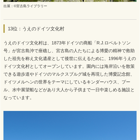
出展：©宮古島ライブラリー
13位：うえのドイツ文化村
うえのドイツ文化村は、1873年ドイツの商船「R.J.ロベルトソン
号」が宮古島沖で座礁し、宮古島の人たちによる博愛の精神で救助
した祖先を称え文化遺産として後世に伝えるために、1996年うえの
ドイツ文化村としてオープンしています。園内には海岸沿いを散策
できる遊歩道やドイツのマルクスブルグ城を再現した博愛記念館、
ドイツメルヘンの世界をテーマにしているキンダーハウス、プー
ル、水中展望船などがあり大人から子供まで一日中楽しめる施設と
なっています。