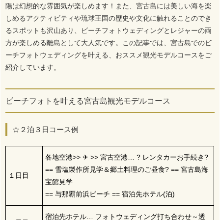
陽は幻想的な雰囲気が楽しめます！また、宮古島には美しい海を楽
しめるアクティビティや琉球王国の歴史や文化に触れることのでき
るスポットも沢山あり、ビーチフォトウェディングとレジャーの両
方が楽しめる離島として大人気です。この記事では、宮古島でのビ
ーチフォトウェディングを叶える、おススメ観光モデルコースをご
紹介しています。
ビーチフォトを叶える宮古島観光モデルコース
☆２泊３日コース例
各地空港>> ✈ >> 宮古空港… ? レンタカーお手続き?
== 雪塩製作所見学＆郷土料理のご昼食? == 宮古島海
１日目
宝館見学
== 与那覇前浜ビーチ == 宿泊先ホテル(泊)
宿泊先ホテル… フォトウェディング打ち合わせ～透