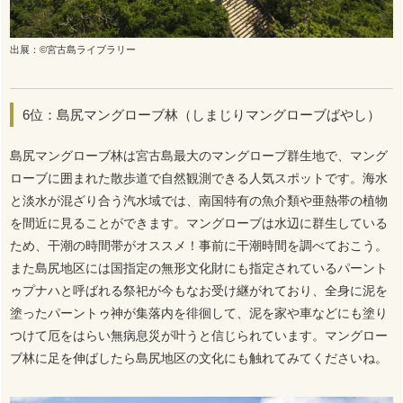
出展：©宮古島ライブラリー
6位：島尻マングローブ林（しまじりマングローブばやし）
島尻マングローブ林は宮古島最大のマングローブ群生地で、マング
ローブに囲まれた散歩道で自然観測できる人気スポットです。海水
と淡水が混ざり合う汽水域では、南国特有の魚介類や亜熱帯の植物
を間近に見ることができます。マングローブは水辺に群生している
ため、干潮の時間帯がオススメ！事前に干潮時間を調べておこう。
また島尻地区には国指定の無形文化財にも指定されているパーント
ゥプナハと呼ばれる祭祀が今もなお受け継がれており、全身に泥を
塗ったパーントゥ神が集落内を徘徊して、泥を家や車などにも塗り
つけて厄をはらい無病息災が叶うと信じられています。マングロー
ブ林に足を伸ばしたら島尻地区の文化にも触れてみてくださいね。