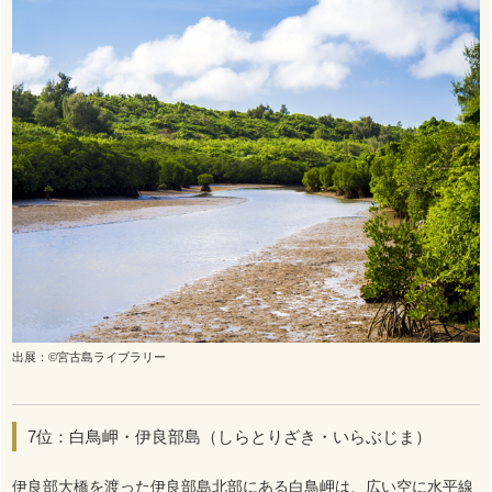
出展：©宮古島ライブラリー
7位：白鳥岬・伊良部島（しらとりざき・いらぶじま）
伊良部大橋を渡った伊良部島北部にある白鳥岬は、広い空に水平線