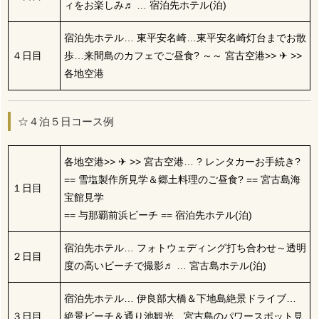
ィをお楽しみ♬ … 宿泊先ホテル(泊)
宿泊先ホテル… 東平安名崎…東平安名崎灯台までお散
４日目
歩…来間島のカフェでご昼食? ～～ 宮古空港>> ✈ >>
各地空港
☆４泊５日コース例
各地空港>> ✈ >> 宮古空港… ? レンタカーお手続き?
== 雪塩製作所見学＆郷土料理のご昼食? == 宮古島海
１日目
宝館見学
== 与那覇前浜ビーチ == 宿泊先ホテル(泊)
宿泊先ホテル… フォトウェディング打ち合わせ～透明
２日目
度の高いビーチで撮影♬ … 宮古島ホテル(泊)
宿泊先ホテル… 伊良部大橋＆下地島絶景ドライブ…
３日目
絶景ビーチ＆通り池観光…宮古島のパワースポット見