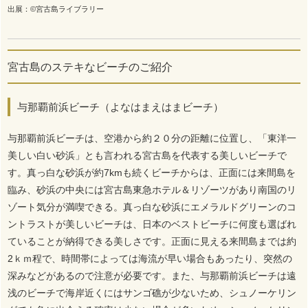
出展：©宮古島ライブラリー
宮古島のステキなビーチのご紹介
与那覇前浜ビーチ（よなはまえはまビーチ）
与那覇前浜ビーチは、空港から約２０分の距離に位置し、「東洋一
美しい白い砂浜」とも言われる宮古島を代表する美しいビーチで
す。真っ白な砂浜が約7kmも続くビーチからは、正面には来間島を
臨み、砂浜の中央には宮古島東急ホテル＆リゾーツがあり南国のリ
ゾート気分が満喫できる。真っ白な砂浜にエメラルドグリーンのコ
ントラストが美しいビーチは、日本のベストビーチに何度も選ばれ
ていることが納得できる美しさです。正面に見える来間島までは約
2ｋｍ程で、時間帯によっては海流が早い場合もあったり、突然の
深みなどがあるので注意が必要です。また、与那覇前浜ビーチは遠
浅のビーチで海岸近くにはサンゴ礁が少ないため、シュノーケリン