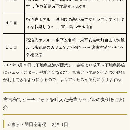
学… 伊良部島or下地島ホテル(泊)
宿泊先ホテル… 透明度の高い海でマリンアクティビテ
４日目
ィをお楽しみ♬ … 宮古島ホテル(泊)
宿泊先ホテル… 東平安名崎…東平安名崎灯台までお散
５日目
歩…来間島のカフェでご昼食? ～～ 宮古空港>> ✈ >>
各地空港
2019年3月30日に下地島空港が開業し、春頃より成田～下地島路線
にジェットスターが就航予定なので、宮古と下地島のふたつの路線
が利用できるようになるので、よりアクセスが便利になりますね。
宮古島でビーチフォトを叶えた先輩カップルの実例をご紹
介
☆東京・羽田空港発 ２泊３日