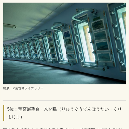
出展：©宮古島ライブラリー
5位：竜宮展望台・来間島（りゅうぐうてんぼうだい・くり
まじま）