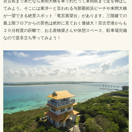
宮古島まで来たなら来間大橋を車でわたって来間島まで足を伸ばし
てみよう。そこには東洋一と言われる与那覇前浜ビーチや来間大橋
が一望できる絶景スポット「竜宮展望台」があります。三階建ての
最上階フロアからの景色は絶対に見ておく価値大！宮古空港からも
２０分程度の距離で、お土産物屋さんや休憩スペース、駐車場完備
なので是非立ち寄ってみよう！