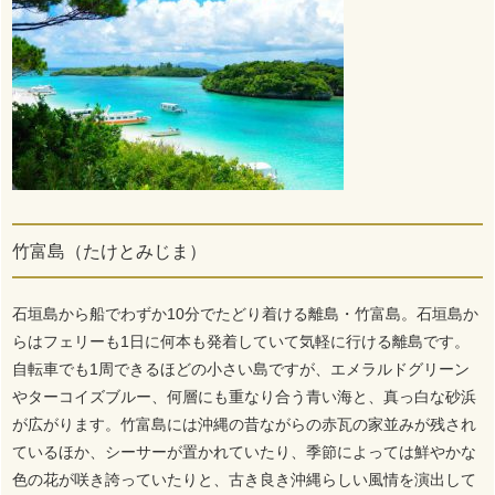
竹富島（たけとみじま）
石垣島から船でわずか10分でたどり着ける離島・竹富島。石垣島か
らはフェリーも1日に何本も発着していて気軽に行ける離島です。
自転車でも1周できるほどの小さい島ですが、エメラルドグリーン
やターコイズブルー、何層にも重なり合う青い海と、真っ白な砂浜
が広がります。竹富島には沖縄の昔ながらの赤瓦の家並みが残され
ているほか、シーサーが置かれていたり、季節によっては鮮やかな
色の花が咲き誇っていたりと、古き良き沖縄らしい風情を演出して