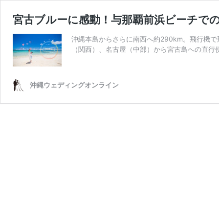
宮古ブルーに感動！与那覇前浜ビーチで
沖縄本島からさらに南西へ約290km。飛行機
（関西）、名古屋（中部）から宮古島への直行
沖縄ウェディングオンライン