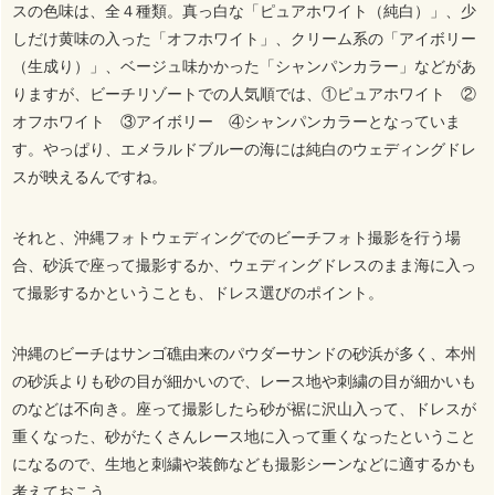
スの色味は、全４種類。真っ白な「ピュアホワイト（純白）」、少
しだけ黄味の入った「オフホワイト」、クリーム系の「アイボリー
（生成り）」、ベージュ味かかった「シャンパンカラー」などがあ
りますが、ビーチリゾートでの人気順では、①ピュアホワイト ②
オフホワイト ③アイボリー ④シャンパンカラーとなっていま
す。やっぱり、エメラルドブルーの海には純白のウェディングドレ
スが映えるんですね。
それと、沖縄フォトウェディングでのビーチフォト撮影を行う場
合、砂浜で座って撮影するか、ウェディングドレスのまま海に入っ
て撮影するかということも、ドレス選びのポイント。
沖縄のビーチはサンゴ礁由来のパウダーサンドの砂浜が多く、本州
の砂浜よりも砂の目が細かいので、レース地や刺繍の目が細かいも
のなどは不向き。座って撮影したら砂が裾に沢山入って、ドレスが
重くなった、砂がたくさんレース地に入って重くなったということ
になるので、生地と刺繍や装飾なども撮影シーンなどに適するかも
考えておこう。