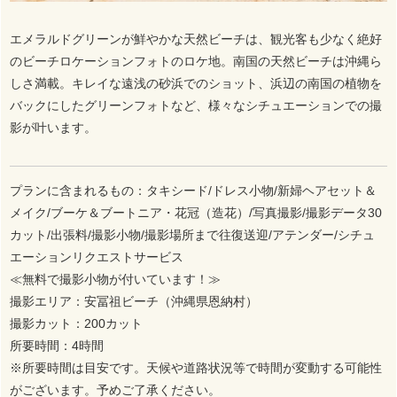
エメラルドグリーンが鮮やかな天然ビーチは、観光客も少なく絶好
のビーチロケーションフォトのロケ地。南国の天然ビーチは沖縄ら
しさ満載。キレイな遠浅の砂浜でのショット、浜辺の南国の植物を
バックにしたグリーンフォトなど、様々なシチュエーションでの撮
影が叶います。
プランに含まれるもの：タキシード/ドレス小物/新婦ヘアセット＆
メイク/ブーケ＆ブートニア・花冠（造花）/写真撮影/撮影データ30
カット/出張料/撮影小物/撮影場所まで往復送迎/アテンダー/シチュ
エーションリクエストサービス
≪無料で撮影小物が付いています！≫
撮影エリア：安冨祖ビーチ（沖縄県恩納村）
撮影カット：200カット
所要時間：4時間
※所要時間は目安です。天候や道路状況等で時間が変動する可能性
がございます。予めご了承ください。