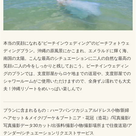
本当の笑顔になれる“ビーチインウェディング”のビーチフォトウェ
ディングプラン。沖縄の原風景にかこまれ、エメラルドに輝く海、
南国の太陽。こんな最高のシチュエーションに二人の自然な最高の
笑顔♪二人の今をしっかりと残しておこう。ビーチインウェディン
グのプランでは、支度部屋からロケ地までの送迎や、支度部屋での
シャワールームがご使用いただけますので、全身ずぶ濡れでも大丈
夫！沖縄リゾートをめいっぱい楽しんで♪
プランに含まれるもの：ハーフパンツカジュアル/ドレス小物/新婦
ヘアセット＆メイク/ブーケ＆ブートニア・花冠（造花）/写真撮影/
写真撮影データ30カット/出張料/撮影小物/撮影場所まで往復送迎/ア
テンダー/シチュエーションリクエストサービス