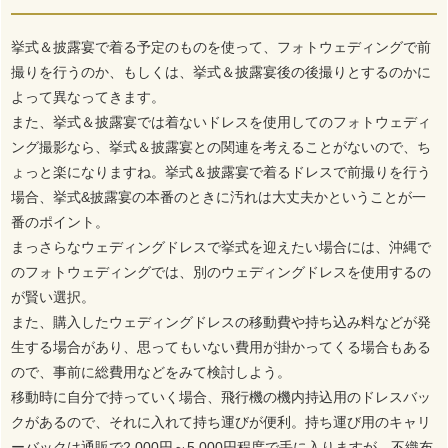
挙式＆披露宴で着る予定のものを使って、フォトウェディングで前
撮りを行うのか、もしくは、挙式＆披露宴後の後撮りとするのかに
よって異なってきます。
また、挙式＆披露宴では着ないドレスを使用してのフォトウェディ
ング撮影なら、挙式＆披露宴との関連を考えることがないので、ち
ょっと楽になりますね。挙式＆披露宴で着るドレスで前撮りを行う
場合、挙式&披露宴の本番のときに汚れは大丈夫かということが一
番のポイント。
まっさらなウェディングドレスで挙式を迎えたい場合には、沖縄で
のフォトウェディングでは、別のウェディングドレスを使用するの
が賢い選択。
また、購入したウェディングドレスの移動費や持ち込み料などが発
生する場合があり、思ってもいない費用が掛かってくる場合もある
ので、事前に総費用などをみて検討しよう。
移動時に自分で持っていく場合、飛行機の機内持込用のドレスバッ
クがあるので、それに入れて持ち運びが便利。持ち運び用のキャリ
ーバックは通販で2,000円～5,000円程度で手に入りますが、不織布