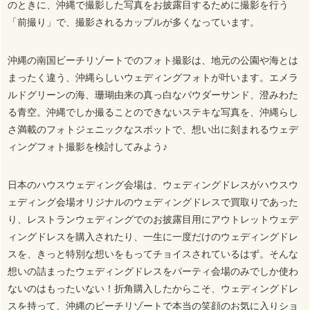
のときに、沖縄で撮影した写真をお披露目するために撮影を行う
「前撮り」で、撮影されるカップルが多くなっています。
沖縄の南国ビーチリゾートでのフォト撮影は、地元の公園や海とは
まったく違う、沖縄らしいウェディングフォトが叶います。エメラ
ルドグリーンの海、珊瑚由来の真っ白なパウダーサンド、澄みわた
る青空。沖縄でしか撮ることのできないステキな写真を、沖縄らし
さ満載のフォトジェニックなスポットで、想い出に刻まれるウェデ
ィングフォト撮影を検討してみよう♪
日本のハウスウェディング会場は、ウェディングドレスがハウスウ
ェディング会場オリジナルのウェディングドレスで買取りであった
り、レストランウェディングでのお披露目用にアウトレットウェデ
ィングドレスを購入されたり、一生に一度だけのウェディングドレ
スを、きっと特別な想いをもってチョイスされているはず。そんな
想いの詰まったウェディングドレスをパーティ会場のみでしか使わ
ないのはもったいない！折角購入したからこそ、ウェディングドレ
スを持って、沖縄のビーチリゾートで本当の笑顔のお気に入りショ