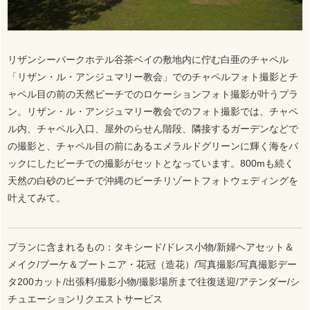
リザンシーパークホテル谷茶ベイの敷地内に佇む白亜のチャペル
「リザン・ル・アンジュマリー教会」でのチャペルフォト撮影とチ
ャペル目の前の天然ビーチでのロケーションフォト撮影が叶うプラ
ン。リザン・ル・アンジュマリー教会でのフォト撮影では、チャペ
ル内、チャペル入口、屋外のらせん階段、隣接するガーデンなどで
の撮影と、チャペル目の前にあるエメラルドグリーンに輝く海をバ
ックにしたビーチでの撮影がセットとなっています。800mも続く
天然の白砂のビーチで沖縄のビーチリゾートフォトウェディングを
叶えてみて。
プランに含まれるもの：タキシード/ドレス小物/新婦ヘアセット＆
メイク/ブーケ＆ブートニア・花冠（造花）/写真撮影/写真撮影デー
タ200カット/出張料/撮影小物/撮影場所まで往復送迎/アテンダー/シ
チュエーションリクエストサービス