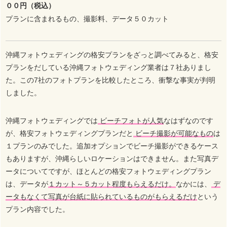
００円（税込）
プランに含まれるもの、撮影料、データ５０カット
沖縄フォトウェディングの格安プランをざっと調べてみると、格安
プランをだしている沖縄フォトウェディング業者は７社ありまし
た。この7社のフォトプランを比較したところ、衝撃な事実が判明
しました。
沖縄フォトウェディングでは
ビーチフォトが人気
なはずなのです
が、格安フォトウェディングプランだと
ビーチ撮影が可能なもの
は
１プランのみでした。追加オプションでビーチ撮影ができるケース
もありますが、沖縄らしいロケーションはできません。また写真デ
ータについてですが、ほとんどの格安フォトウェディングプラン
は、データが
１カット～５カット程度もらえるだけ。
なかには、
デ
ータもなくて写真が台紙に貼られているものがもらえるだけ
という
プラン内容でした。