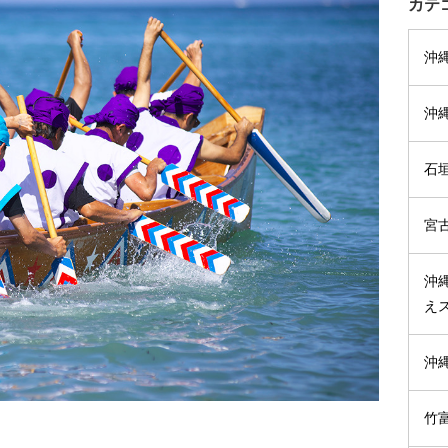
カテ
沖
沖
石
宮
沖
え
沖
竹