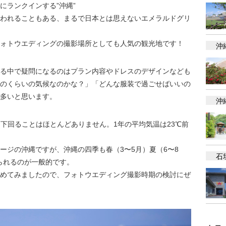
にランクインする”沖縄”
われることもある、まるで日本とは思えないエメラルドグリ
ォトウエディングの撮影場所としても人気の観光地です！
沖
る中で疑問になるのはプラン内容やドレスのデザインなども
のくらいの気候なのかな？」「どんな服装で過ごせばいいの
多いと思います。
沖
を下回ることはほとんどありません。1年の平均気温は23℃前
ージの沖縄ですが、沖縄の四季も春（3〜5月）夏（6〜8
石
けられるのが一般的です。
めてみましたので、フォトウエディング撮影時期の検討にぜ