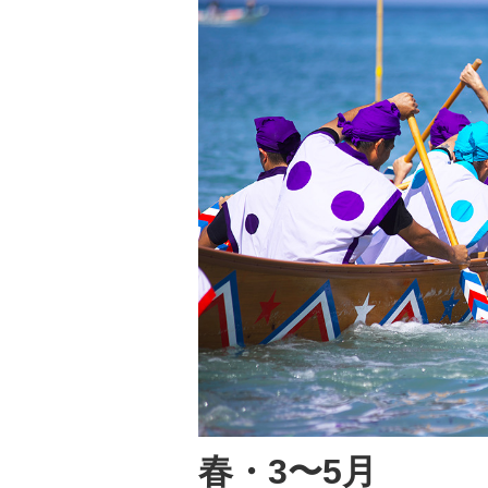
春・3〜5月