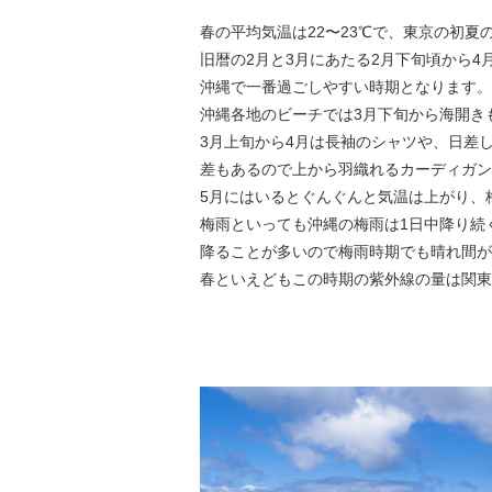
春の平均気温は22〜23℃で、東京の初夏
旧暦の2月と3月にあたる2月下旬頃から
沖縄で一番過ごしやすい時期となります。
沖縄各地のビーチでは3月下旬から海開き
3月上旬から4月は長袖のシャツや、日差
差もあるので上から羽織れるカーディガン
5月にはいるとぐんぐんと気温は上がり、
梅雨といっても沖縄の梅雨は1日中降り続
降ることが多いので梅雨時期でも晴れ間が
春といえどもこの時期の紫外線の量は関東