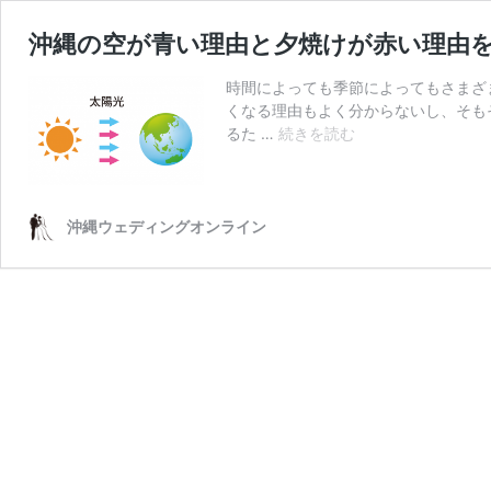
沖縄の空が青い理由と夕焼けが赤い理由
時間によっても季節によってもさまざ
くなる理由もよく分からないし、そも
沖
るた …
続きを読む
縄
の
空
が
沖縄ウェディングオンライン
青
い
理
由
と
夕
焼
け
が
赤
い