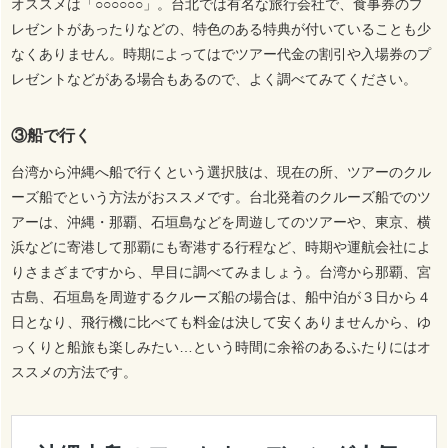
オススメは「○○○○○○」。台北では有名な旅行会社で、食事券のプ
レゼントがあったりなどの、特色のある特典が付いていることも少
なくありません。時期によってはでツアー代金の割引や入場券のプ
レゼントなどがある場合もあるので、よく調べてみてください。
③船で行く
台湾から沖縄へ船で行くという選択肢は、現在の所、ツアーのクル
ーズ船でという方法がおススメです。台北発着のクルーズ船でのツ
アーは、沖縄・那覇、石垣島などを周遊してのツアーや、東京、横
浜などに寄港して那覇にも寄港する行程など、時期や運航会社によ
りさまざまですから、早目に調べてみましょう。台湾から那覇、宮
古島、石垣島を周遊するクルーズ船の場合は、船中泊が３日から４
日となり、飛行機に比べても料金は決して安くありませんから、ゆ
っくりと船旅も楽しみたい…という時間に余裕のあるふたりにはオ
ススメの方法です。