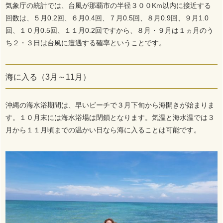
気象庁の統計では、台風が那覇市の半径３００Km以内に接近する
回数は、５月0.2回、６月0.4回、７月0.5回、８月0.9回、９月1.0
回、１０月0.5回、１１月0.2回ですから、８月・９月は１ヵ月のう
ち２・３日は台風に遭遇する確率ということです。
海に入る（3月～11月）
沖縄の海水浴期間は、早いビーチで３月下旬から海開きが始まりま
す。１０月末には海水浴場は閉鎖となります。気温と海水温では３
月から１１月頃までの温かい日なら海に入ることは可能です。