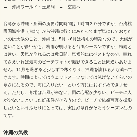
→ 沖縄ワールド・玉泉洞 → 空港へ
台湾から沖縄・那覇の所要時間時間は１時間３０分ですが、台湾桃
園国際空港（台北）から沖縄に行くにあたってまず気にしておきた
いのは天候のこと。沖縄は、5月～6月は梅雨の時期なので、天候が
悪いことが多いかも。梅雨が明けると台風シーズンですが、梅雨と
は違い、天気が崩れるのは数日間。気候的にはベストなので、晴れ
てさえいれば最高のビーチフォトが撮影できることは間違いありま
せん。11月を過ぎると少しずつ寒くなり、沖縄を訪れる人も減って
きます。時期によってはウェットスーツなしでは泳げないくらいの
寒さになるので、海に入りたい…という方にはおすすめできませ
ん。ただし、冬場は台風が来ない、雨の心配が少ない、ビーチに人
が少ない…といった好条件がそろうので、ビーチで結婚写真を撮影
したいというふたりにとっては、実は好条件がそろうシーズンなの
です。
沖縄の気候