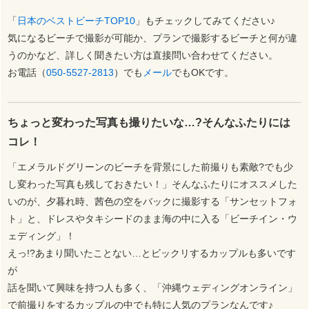
「
日本のベストビーチTOP10
」もチェックしてみてください♪
気になるビーチで撮影が可能か、プランで撮影するビーチと何が違
うのかなど、詳しく聞きたい方は直接問い合わせてください。
お電話（
050-5527-2813
）でも
メール
でもOKです。
ちょっと変わった写真も撮りたいな…?そんなふたりには
コレ！
「エメラルドグリーンのビーチを背景にした前撮りも素敵?でも少
し変わった写真も残しておきたい！」そんなふたりにオススメした
いのが、夕暮れ時、茜色の空をバックに撮影する「サンセットフォ
ト」と、ドレスやタキシードのまま海の中に入る「ビーチイン・ウ
ェディング」！
えっ!?あまり聞いたことない…とビックリするカップルも多いです
が
話を聞いて興味を持つ人も多く、「沖縄ウェディングオンライン」
で前撮りをするカップルの中でも特に人気のプランなんです♪