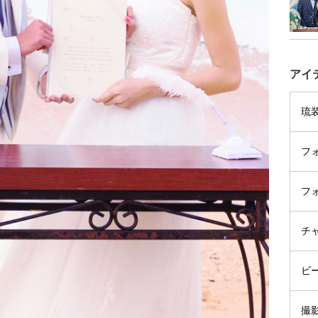
アイ
琉
フ
フ
チ
ビ
撮