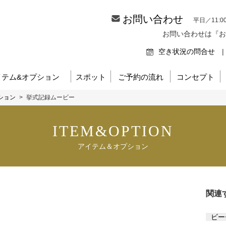
お問い合わせ
平日／11:0
お問い合わせは『お
空き状況の問合せ
|
イテム&オプション
スポット
ご予約の流れ
コンセプト
ション
>
挙式記録ムービー
ITEM&OPTION
アイテム＆オプション
関連
ビー