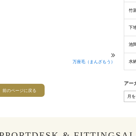
竹
下
池
水
万座毛（まんざもう）
アー
前のページに戻る
PPORTDESK & FITTINGSA