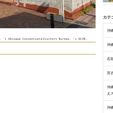
カテ
沖
inawa Convention＆Visitors Bureau」「c OCVB」
沖
石
宮
沖
え
沖