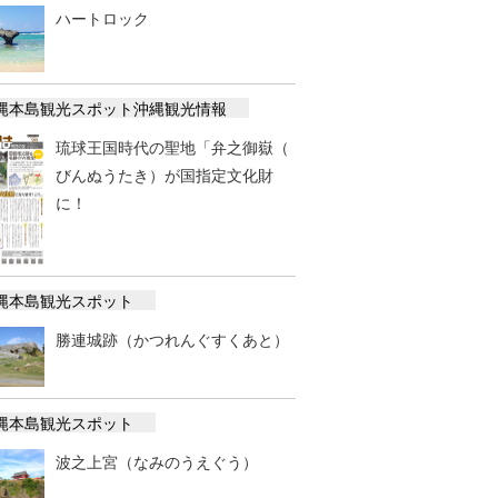
ハートロック
縄本島観光スポット
沖縄観光情報
琉球王国時代の聖地「弁之御嶽（
びんぬうたき）が国指定文化財
に！
縄本島観光スポット
勝連城跡（かつれんぐすくあと）
縄本島観光スポット
波之上宮（なみのうえぐう）