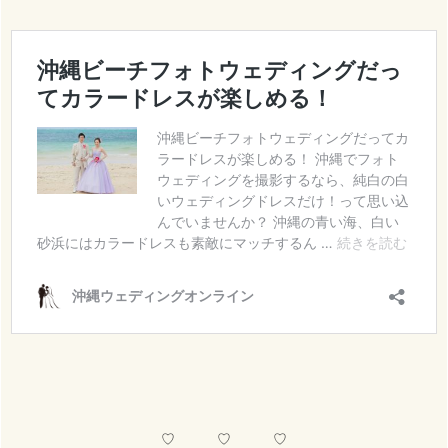
♡ ♡ ♡