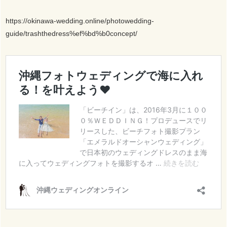
https://okinawa-wedding.online/photowedding-
guide/trashthedress%ef%bd%b0concept/