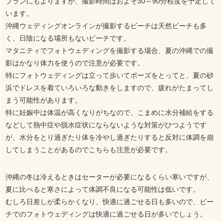
プランにもよりますが、撮影時間はおよそ30～90分程度を予定して
います。
沖縄ウェディングオンラインが撮影するビーチは天然ビーチも多
く、日陰になる場所もないビーチです。
マタニティでフォトウェディングを撮影する場合、夏の沖縄での撮
影はかなり体力を使うので注意が必要です。
特にフォトウェディングは立って歩いてポーズをとってと、夏の砂
浜でドレスを着ていろいろな動きをしますので、疲れがたまってし
まう可能性があります。
特に妊娠中は体温が高くなりがちなので、こまめに水分補給をする
などして熱中症や脱水症状にならないような対策がひつようです
が、水分をとり過ぎたり体を冷やし過ぎたりすると反対に体調を崩
してしまうことがあるのでこちらも注意が必要です。
沖縄の冬は冷えるときはセーターが必要になるくらい寒いですが、
夏に比べると寒さによって体調不良になる可能性は低いです。
むしろ日差しが柔らかくなり、快適に過ごせる日も多いので、ビー
チでのフォトウェディングは快適に過ごせる日が多いでしょう。