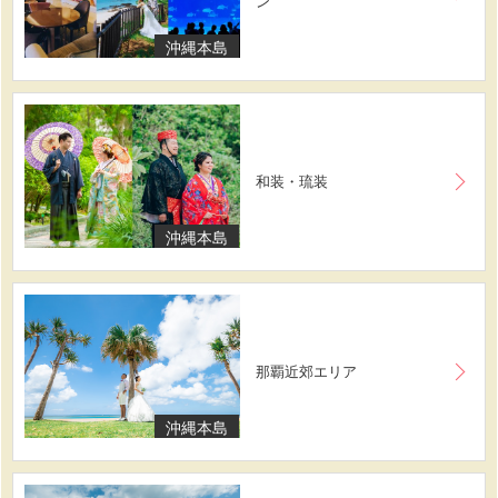
ン
沖縄本島
和装・琉装
沖縄本島
那覇近郊エリア
沖縄本島