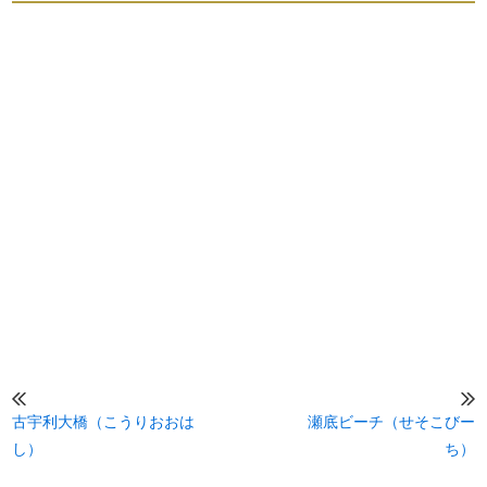
古宇利大橋（こうりおおは
瀬底ビーチ（せそこびー
し）
ち）