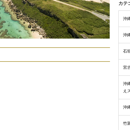
カテ
沖
沖
石
宮
沖
え
沖
竹