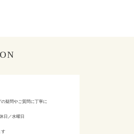
LON
グの疑問やご質問に丁寧に
 定休日／水曜日
ます