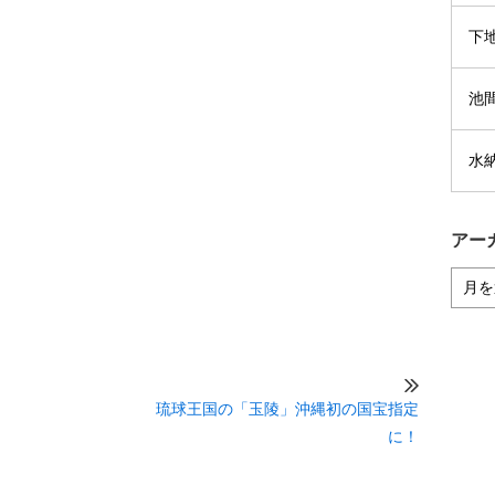
下
池
水
アー
琉球王国の「玉陵」沖縄初の国宝指定
に！