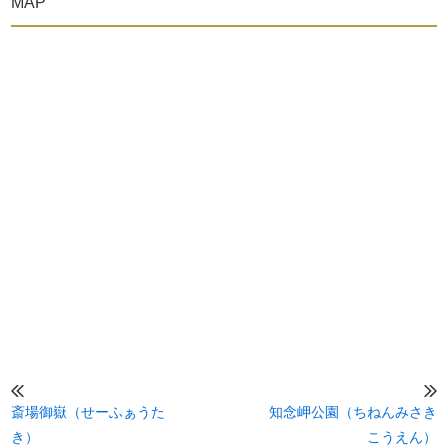
MAP
斎場御嶽（せーふぁうた
知念岬公園（ちねんみさき
き）
こうえん）